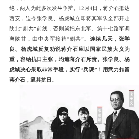
绝，两人为此多次发生争辩。12月4日，蒋介石抵达
西安，迫令张学良、杨虎城立即将其军队全部开赴
陕北“剿共”前线，否则就把东北军、第十七路军调
离陕甘，由中央军接替“剿共”。
连续几天，张学
良、杨虎城反复劝说蒋介石应以国家民族大义为
重，容纳抗日主张，均遭蒋介石斥责。张学良、杨
虎城决心采取非常手段，实行“兵谏”！用武力扣留
蒋介石，逼其抗日。