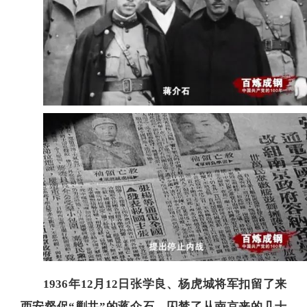
1936年12月12日张学良、杨虎城将军扣留了来
西安督促“剿共”的蒋介石，囚禁了从南京来的几十