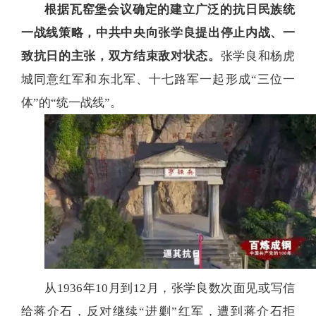
根据瓦窑堡会议确定的建立广泛的抗日民族统
一战线策略，中共中央向张学良提出停止内战、一
致抗日的主张，双方结束敌对状态。
张学良和杨虎
城同意红军和东北军、十七路军一起形成“三位一
体”的“统一战线”。
从1936年10月到12月，张学良数次面见或写信
给蒋介石，反对继续“进剿”红军，遭到蒋介石拒