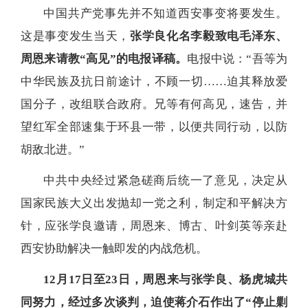
中国共产党事先并不知道西安事变将要发生。
这是事变发生当天，
张学良化名李毅致电毛泽东、
周恩来请教“高见”的电报译稿。
电报中说：“吾等为
中华民族及抗日前途计，不顾一切……迫其释放爱
国分子，改组联合政府。兄等有何高见，速告，并
望红军全部速集于环县一带，以便共同行动，以防
胡敌北进。”
中共中央经过紧急磋商后统一了意见，决定从
国家民族大义出发抛却一党之利，制定和平解决方
针，应张学良邀请，周恩来、博古、叶剑英等亲赴
西安协助解决一触即发的内战危机。
12月17日至23日，周恩来与张学良、杨虎城共
同努力，经过多次谈判，迫使蒋介石作出了“停止剿