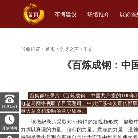
首页
革博建设
场馆推介
展览陈
当前位置：
首页
>
文博之声
>
正文
《百炼成钢：中国
百集微纪录片《百炼成钢：中国共产党的100
电总局网络视听节目管理司、中共江苏省委宣传部联合
联系我们
重大意义和影响的党史故事。
该微纪录片采取短小精悍的短视频形式，撷取中
开放时间
力求以真理的力量、信仰的力量、意志的力量、道德
特别是青少年观众更加自觉地为实现中华民族伟大复