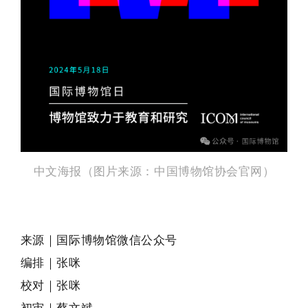
中文海报（图片来源：中国博物馆协会官网）
来源｜国际博物馆微信公众号
编排｜张咪
校对｜张咪
初审｜蔡文斌