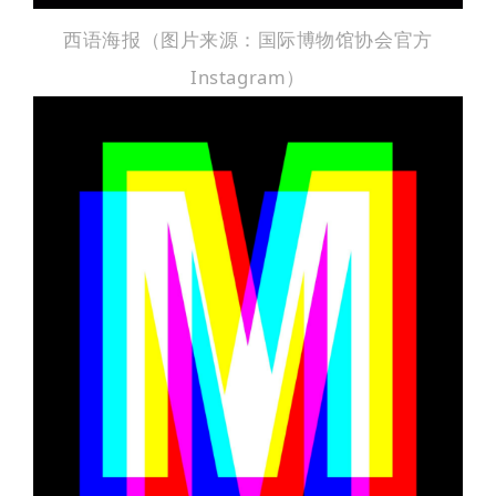
西语海报（图片来源：国际博物馆协会官方
Instagram）