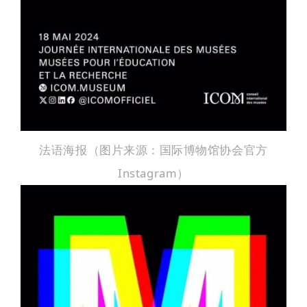
法语海报（图片来源：国际博物馆协会官方
Instagram）