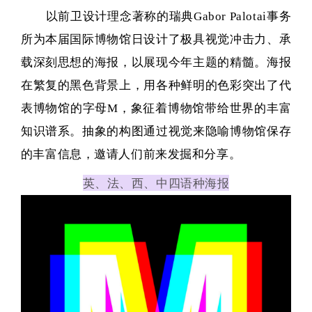
以前卫设计理念著称的瑞典Gabor Palotai事务
所为
本届国际博物馆日设计了极具视觉冲击力、承
载深刻思想的海报，以展现今年主题的精髓。海报
在繁复的黑色背景上，用各种鲜明的色彩突出了代
表博物馆的字母M，象征着博物馆带给世界的丰富
知识谱系。抽象的构图通过视觉来隐喻博物馆保存
的丰富信息，邀请人们前来发掘和分享。
英、法、西、中四语种海报