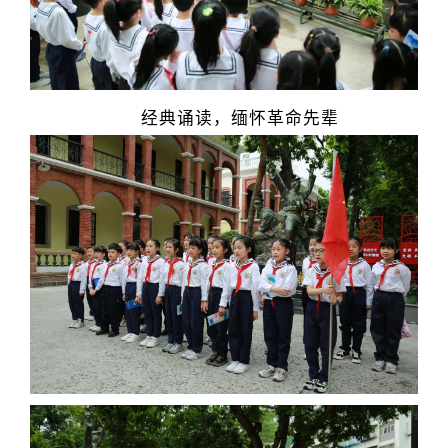
经典诵读，缅怀革命先辈