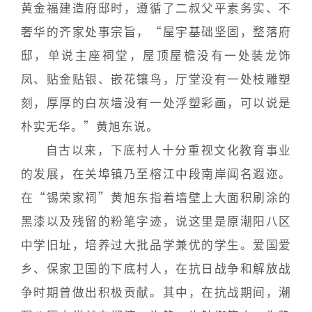
黄金福建造府邸时，遵循了二叔父平素务实、不
奢华的齐家处事宗旨，“屋宇基础坚固，整落府
邸，单说主座祠堂，屋顶屋檐没有一处装龙饰
凤、贴金贴银、嵌花镶鸟，厅堂没有一处枝雕塑
刻，厚厚的白灰墙没有一处浮塑彩画，可以说是
朴实无华。”黄旭东说。
自古以来，下底村人十分重视文化教育事业
的发展，在关埠镇乃至榕江中段南岸闻名遐迩。
在“锡荣家祠”黄旭东指着墙壁上大面积刷涂的
黑漆以及残留的粉笔字迹，说这里是原潮阳八区
中学旧址，培养过大批品学兼优的学生。爱国爱
乡、保家卫国的下底村人，在抗日战争和解放战
争时期曾做出积极贡献。其中，在抗战期间，潮