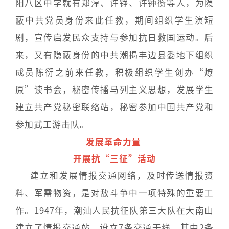
阳八区中学就有郑淳、许铮、许钟衡等人，为隐
蔽中共党员身份来此任教，期间组织学生演短
剧，宣传启发民众支持与参加抗日救国运动。后
来，又有隐蔽身份的中共潮揭丰边县委地下组织
成员陈衍之前来任教，积极组织学生创办“燎
原”读书会，秘密传播马列主义思想，发展学生
建立共产党秘密联络站，秘密参加中国共产党和
参加武工游击队。
发展革命力量
开展抗“三征”活动
建立和发展情报交通网络，及时传送情报资
料、军需物资，是对敌斗争中一项特殊的重要工
作。1947年，潮汕人民抗征队第三大队在大南山
建立了情报交通站，设立7条交通干线，其中2条