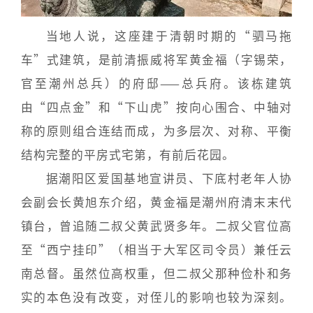
当地人说，这座建于清朝时期的“驷马拖
车”式建筑，是前清振威将军黄金福（字锡荣，
官至潮州总兵）的府邸——总兵府。该栋建筑
由“四点金”和“下山虎”按向心围合、中轴对
称的原则组合连结而成，为多层次、对称、平衡
结构完整的平房式宅第，有前后花园。
据潮阳区爱国基地宣讲员、下底村老年人协
会副会长黄旭东介绍，黄金福是潮州府清末末代
镇台，曾追随二叔父黄武贤多年。二叔父官位高
至“西宁挂印”（相当于大军区司令员）兼任云
南总督。虽然位高权重，但二叔父那种俭朴和务
实的本色没有改变，对侄儿的影响也较为深刻。