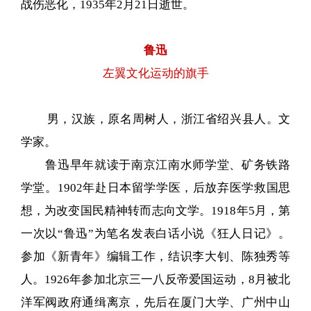
战伤恶化，1935年2月21日逝世。
鲁迅
左翼文化运动的旗手
男，汉族，原名周树人，浙江省绍兴县人。文
学家。
鲁迅早年就读于南京江南水师学堂、矿务铁路
学堂。1902年赴日本留学学医，后放弃医学救国思
想，为改变国民精神转而志向文学。1918年5月，第
一次以“鲁迅”为笔名发表白话小说《狂人日记》。
参加《新青年》编辑工作，结识李大钊、陈独秀等
人。1926年参加北京三一八反帝爱国运动，8月被北
洋军阀政府通缉离京，先后在厦门大学、广州中山