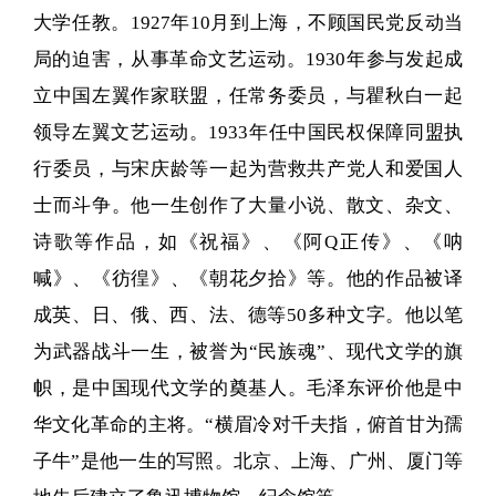
大学任教。1927年10月到上海，不顾国民党反动当
局的迫害，从事革命文艺运动。1930年参与发起成
立中国左翼作家联盟，任常务委员，与瞿秋白一起
领导左翼文艺运动。1933年任中国民权保障同盟执
行委员，与宋庆龄等一起为营救共产党人和爱国人
士而斗争。他一生创作了大量小说、散文、杂文、
诗歌等作品，如《祝福》、《阿Q正传》、《呐
喊》、《彷徨》、《朝花夕拾》等。他的作品被译
成英、日、俄、西、法、德等50多种文字。他以笔
为武器战斗一生，被誉为“民族魂”、现代文学的旗
帜，是中国现代文学的奠基人。毛泽东评价他是中
华文化革命的主将。“横眉冷对千夫指，俯首甘为孺
子牛”是他一生的写照。北京、上海、广州、厦门等