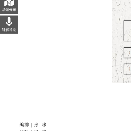
场馆分布
讲解导览
编排｜张 咪