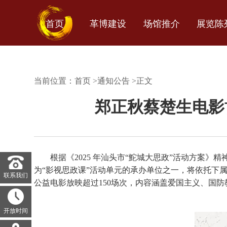
首页
革博建设
场馆推介
展览陈
当前位置：
首页
>
通知公告
>
正文
郑正秋蔡楚生电影博
根据《2025 年汕头市“鮀城大思政”活动方案
为“影视思政课”活动单元的承办单位之一，将依托下
联系我们
公益电影放映超过150场次，内容涵盖爱国主义、国
开放时间