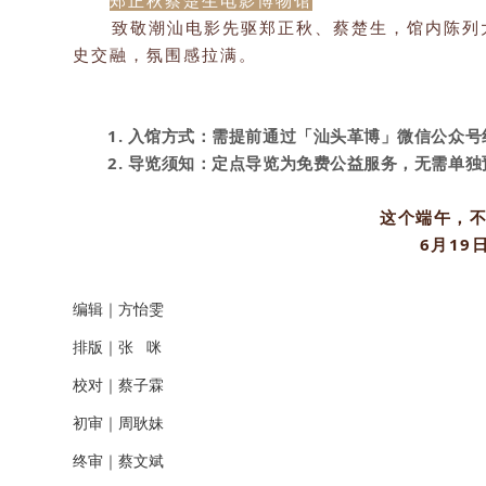
郑正秋蔡楚生电影博物馆
致敬潮汕电影先驱郑正秋、蔡楚生，馆内陈列
史交融，氛围感拉满。
1. 入馆方式：需提前通过「汕头革博」微信公众
2. 导览须知：定点导览为免费公益服务，无需单
这个端午，
6月1
编辑｜方怡雯
排版｜张 咪
校对｜蔡子霖
初审｜周耿妹
终审｜蔡文斌