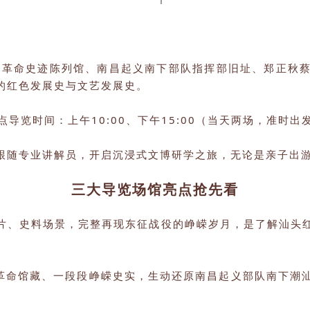
征军革命史迹陈列馆、南昌起义南下部队指挥部旧址、郑正秋
的红色发展史与文艺发展史。
点导览时间：上午10:00、下午15:00（当天两场，准时出
跟随专业讲解员，开启沉浸式文博研学之旅，无论是亲子出
三大导览场馆
亮点抢先看
片、史料场景，完整再现东征战役的峥嵘岁月，是了解汕头
件革命馆藏、一段段峥嵘史实，生动还原南昌起义部队南下潮