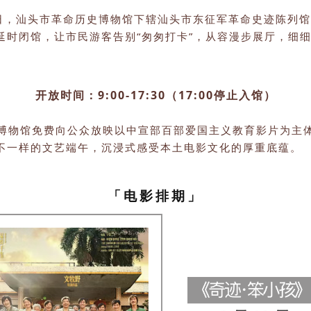
1日，汕头市革命历史博物馆下辖汕头市东征军革命史迹陈列
延时闭馆，让市民游客告别“匆匆打卡”，从容漫步展厅，细
开放时间：9:00-17:30（17:00停止入馆）
影博物馆免费向公众放映以中宣部百部爱国主义教育影片为主
不一样的文艺端午，沉浸式感受本土电影文化的厚重底蕴。
「电影排期」