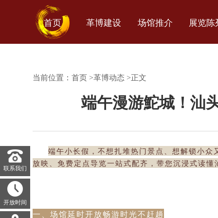
首页
革博建设
场馆推介
展览陈
当前位置：
首页
>
革博动态
>
正文
端午漫游鮀城！汕
端午小长假，不想扎堆热门景点、想解锁小众
放映、免费定点导览一站式配齐，带您沉浸式读懂
联系我们
开放时间
一、场馆延时开放
畅游时光不赶趟