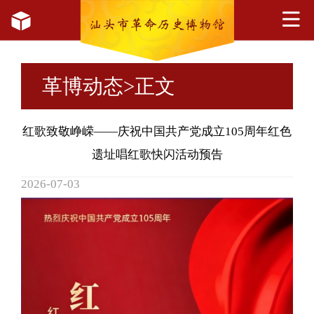
革博动态
>正文
红歌致敬峥嵘——庆祝中国共产党成立105周年红色
遗址唱红歌快闪活动预告
2026-07-03