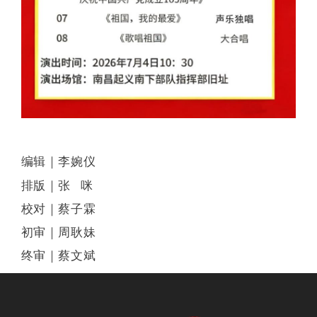
编辑｜李婉仪
排版｜张 咪
校对｜蔡子霖
初审｜周耿妹
终审｜蔡文斌