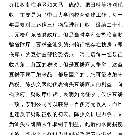
办抽收潮梅地区舶来品、硫酸、肥田料等特别税
收，主要是为了中山大学的校舍修建工作，每一
年需要对上述这三种物品进行征收，缴纳二十七
万元给广东省财政厅。但是当时泰利公司暗自欺
骗省财厅，要求全汕头的杂粮行把存在栈房（即
仓库）的豆饼全部接受清点，清点后每一担是征
收八角二分五的税收，但是豆饼商人争辩，这些
豆饼不属于舶来品，都是国产的，怎可征收舶来
品税。陈少文因此代表汕头豆饼商人的利益，向
省政府、财政厅申诉，表明如此征收，仅仅豆饼
一项，泰利公司可以获得一百多万元收入，而且
也违反了财政征收的初衷。陈少文据理力争，又
为汕头豆饼商人争取到了利益。此后的米商捐税
风波，陈少文同样也为此到省政府表达诉求，而