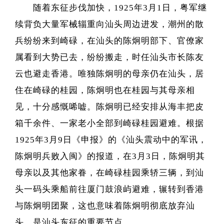
随着东征步伐加快，1925年3月1日，粤军继
续背负大量军械辎重向汕头周边进发，潮州的散
兵纷纷来到崎碌，在汕头的陈炯明部下、官僚家
属看到大势已去，纷纷搬走，时任汕头市长陈友
云也避走香港。唯独陈炯明的母亲仍在汕头，居
住在崎碌的桂园，陈炯明也在桂园与其母亲相
见，十分感慨唏嘘。陈炯明已经安排从海丰把皮
箱千余件、一家老小全部到崎碌桂园避难。根据
1925年3月9日《申报》的《汕头震动中的军讯，
陈炯明兵败入闽》的报道，在3月3日，陈炯明其
母亲以及其他家眷，在崎碌桂园乘轿三辆，到汕
头一码头乘船前往厦门鼓浪屿避难，辗转到香港
与陈炯明团聚，这也意味着陈炯明彻底放弃汕
头，是汕头东征的重要节点。