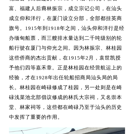
富、福建人后裔林振宗，成立宗记公司，在汕头
成立仰和洋行，在厦门设立分部，全部都挂英商
旗号。1915年到1918年之间，汕头仰和洋行是经
办缅甸船票，而三艘排水量达到二千吨级别的轮
船行驶在厦门与仰光之间。因为林振宗、林桂园
这些侨商的杰出贡献，在1915年2月，袁世凯授
予他们四等嘉禾章。正是林桂园在经营航运上的
经验，才在1928年出任轮船招商局汕头局的局
长。林桂园在崎碌修成了桂园，另一处则是在崎
碌浅菜池北部倡议修成的林氏大宗祠，又名崇本
堂、林家祠等，这些都在崎碌乃至于汕头的历史
中发挥了重要的作用。