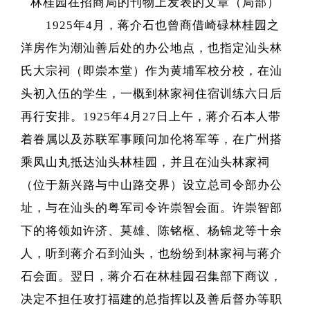
林桂园在招商局的刊物上发表的文章（局部）
1925年4月，蒋介石也曾商借崎碌林桂园之
洋房作为潮汕善后处的办公地点，也指定汕头林
氏大宗祠（即崇本堂）作为黄埔军校分校，在汕
头初入伍的学生，一概到林家祠住宿训练六日后
再行安排。1925年4月27日上午，蒋介石本人带
着眷属以及苏联军事顾问加伦将军等，在广州搭
乘凤山丸抵达汕头林桂园，并且在汕头林家祠
（位于新兴路与中山路交界）设立总司令部办公
址，与在汕头的粤军司令许崇智会面。许崇智部
下的将领如许济、莫雄、陈铭枢、杨锦龙等十余
人，听到蒋介石到汕头，也纷纷到林家祠与蒋介
石会面。翌日，蒋介石在林桂园召集部下商议，
决定不担任攻打福建的总指挥以及善后督办等职