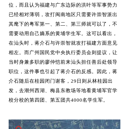
位，而且认为福建与广东边际的洪叶等军事势力
已经相对薄弱，攻打闽南地区只需要许崇智派出
其麾下的粤军第一、第二、第三师就可以了，不
需要动用自己嫡系的黄埔学生军。这可以看出，
在汕头时，蒋介石与许崇智就攻打福建方面意见
相左。而广州国民党中央执行委员会则提议，让
当时身兼多职的廖仲恺前来汕头担任善后处领导
职位，这件事也引起了蒋介石的反感。因此，蒋
介石随后在桂园闭门谢客，29日则从林桂园出
发，去潮州西湖、梅县东教场等地看黄埔军官学
校分校的第四团、第五团共4000名学生军。