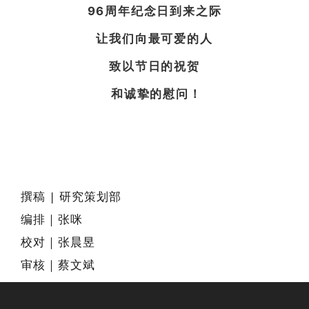
96周年纪念日到来之际
让我们向最可爱的人
致以节日的祝贺
和诚挚的慰问！
撰稿 | 研究策划部
编排｜张咪
校对｜张晨昱
审核｜蔡文斌