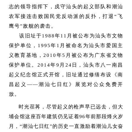
志的领导指挥下，戍守汕头的起义部队和潮汕
农军接连击败国民党反动派的反扑，打退“飞
鹰号”敌舰的袭击。
该旧址于1988年11月被公布为汕头市文物
保护单位，1995年1月被命名为汕头市爱国主
义教育基地，2010年5月被公布为广东省文物
保护单位。2014年9月24日，汕头市八一南昌
起义纪念馆正式开馆，旧址通过修缮布设《南
昌起义——潮汕七日红》展览对公众免费开
放。
时光荏苒，尽管起义的枪声早已远去，但大
埔会馆这座百年建筑仍见证着96年前那段烽火岁
月，“潮汕七日红”的历史一直激励着潮汕儿女奋