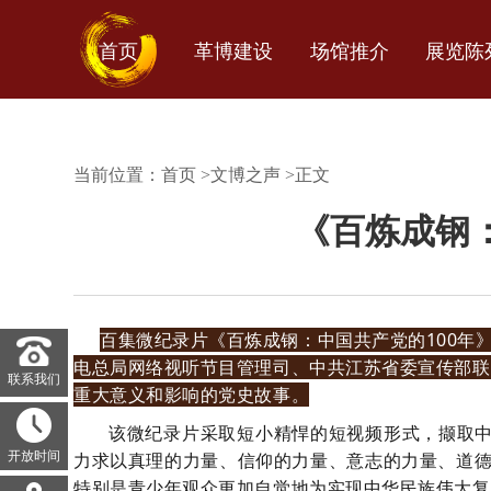
首页
革博建设
场馆推介
展览陈
当前位置：
首页
>
文博之声
>
正文
《百炼成钢：
百集微纪录片《百炼成钢：中国共产党的100
电总局网络视听节目管理司、中共江苏省委宣传部联合
联系我们
重大意义和影响的党史故事。
该微纪录片采取短小精悍的短视频形式，撷取中
开放时间
力求以真理的力量、信仰的力量、意志的力量、道德
特别是青少年观众更加自觉地为实现中华民族伟大复