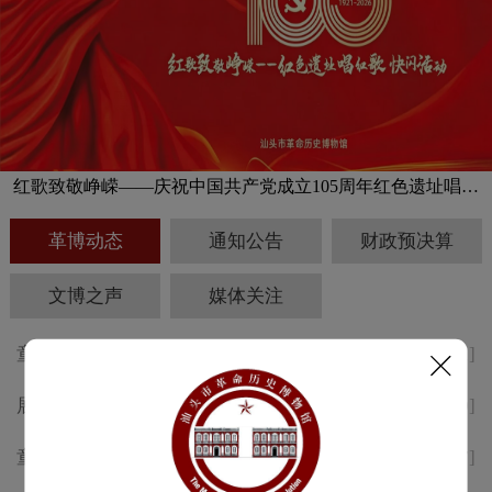
红歌致敬峥嵘——庆祝中国共产党成立105周年红色遗址唱红
歌快闪活动预告
革博动态
通知公告
财政预决算
文博之声
媒体关注
童声述侨韵，志愿传薪火 汕头
[2026-08-01]
革博“小小讲解员”考核活动精彩
展讯 | 纪念中国工农红军长征胜
[2026-07-30]
回顾
利 九十周年专题展于8月1日开
童声述侨韵，志愿传薪火 | 汕头
[2026-07-17]
幕
革博“小小讲解员”培训顺利举办