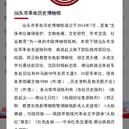
红歌致敬峥嵘岁月，红色地标唱
[2026-07-07]
响时代礼赞｜省市主流媒体纷纷
汕头市革命历史博物馆
红歌致敬峥嵘——庆祝中国共产
[2026-07-03]
点赞汕头革博这场红歌快闪活动
汕头市革命历史博物馆成立于2014年7月，是集“文
党成立105周年红色遗址唱红歌
红歌致敬峥嵘——庆祝中国共产
[2026-07-02]
保单位修缮保护、文物收藏、文史研究、学术交流、社
快闪活动预告
党成立105周年红色遗址唱红歌
会教育”为一体的市级博物馆机构。本馆下辖汕头市东
光影颂百年 初心永向党 | 庆祝建
[2026-07-02]
快闪活动预告
征军革命史迹陈列馆、南昌起义南下部队指挥部旧址、
党105周年公益电影放映七月档
桂园、郑正秋蔡楚生电影博物馆、胡文虎大楼、火焰文
热烈庆祝中国共产党成立105周
[2026-07-01]
学社通信处旧址、北回归线标志塔、潮汕铁路总务处车
年
童声述侨韵，志愿传薪火|汕头
[2026-06-18]
务处旧址和外马路98号东昇大厦9、10层等单位。现有
革博2026年“小小讲解员”选拔
各类馆藏文物3908（件/套），历史资料及相关图片近2
查看更多
活动圆满落幕
万（件/套）。各分馆常设陈列有《东征历史陈列》《南
昌起义——潮汕七日红》《桂园旧址复原陈列》《郑正
秋、蔡楚生电影博物馆暨潮籍电影名人史迹馆》《火焰
燃烧，与国同脉——我国早期现代革命文学团体“火焰
社”展览》《红色血脉——中央红色交通线 潮汕铁路历