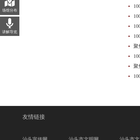
·
1
场馆分布
·
1
·
1
讲解导览
·
1
·
聚
·
1
·
聚
·
1
友情链接
汕头宣传网
汕头市文明网
汕头市文