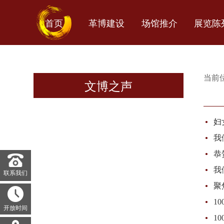
首页
革博建设
场馆推介
展览陈
当前
文博之声
·
妇
·
我
·
恭
·
我
联系我们
·
聚
·
1
开放时间
·
1