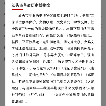
红歌致敬峥嵘岁月，红色地标唱
[2026-07-07]
汕头市革命历史博物馆
响时代礼赞｜省市主流媒体纷纷
红歌致敬峥嵘——庆祝中国共产
[2026-07-03]
汕头市革命历史博物馆成立于2014年7月，是集“文
点赞汕头革博这场红歌快闪活动
党成立105周年红色遗址唱红歌
保单位修缮保护、文物收藏、文史研究、学术交流、社
红歌致敬峥嵘——庆祝中国共产
[2026-07-02]
快闪活动预告
会教育”为一体的市级博物馆机构。本馆下辖汕头市东
党成立105周年红色遗址唱红歌
征军革命史迹陈列馆、南昌起义南下部队指挥部旧址、
光影颂百年 初心永向党 | 庆祝建
[2026-07-02]
快闪活动预告
桂园、郑正秋蔡楚生电影博物馆、胡文虎大楼、火焰文
党105周年公益电影放映七月档
热烈庆祝中国共产党成立105周
[2026-07-01]
学社通信处旧址、北回归线标志塔、潮汕铁路总务处车
年
务处旧址和外马路98号东昇大厦9、10层等单位。现有
童声述侨韵，志愿传薪火|汕头
[2026-06-18]
各类馆藏文物3908（件/套），历史资料及相关图片近2
革博2026年“小小讲解员”选拔
万（件/套）。各分馆常设陈列有《东征历史陈列》《南
查看更多
活动圆满落幕
昌起义——潮汕七日红》《桂园旧址复原陈列》《郑正
秋、蔡楚生电影博物馆暨潮籍电影名人史迹馆》《火焰
燃烧，与国同脉——我国早期现代革命文学团体“火焰
社”展览》《红色血脉——中央红色交通线 潮汕铁路历
史展陈》。