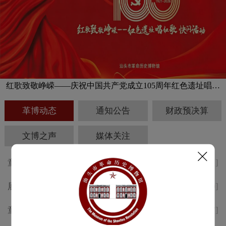
红歌致敬峥嵘——庆祝中国共产党成立105周年红色遗址唱红
歌快闪活动预告
革博动态
通知公告
财政预决算
文博之声
媒体关注
童声述侨韵，志愿传薪火 汕头
[2026-08-01]
革博“小小讲解员”考核活动精彩
展讯 | 纪念中国工农红军长征胜
[2026-07-30]
回顾
利 九十周年专题展于8月1日开
童声述侨韵，志愿传薪火 | 汕头
[2026-07-17]
幕
革博“小小讲解员”培训顺利举办