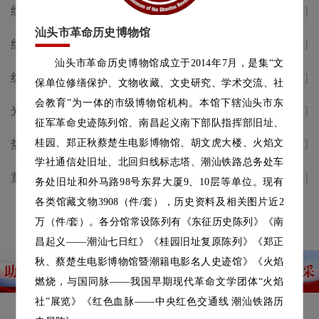
红歌致敬峥嵘岁月，红色地标唱
[2026-07-07]
响时代礼赞｜省市主流媒体纷纷
汕头市革命历史博物馆
红歌致敬峥嵘——庆祝中国共产
[2026-07-03]
点赞汕头革博这场红歌快闪活动
汕头市革命历史博物馆成立于2014年7月，是集“文
党成立105周年红色遗址唱红歌
红歌致敬峥嵘——庆祝中国共产
[2026-07-02]
保单位修缮保护、文物收藏、文史研究、学术交流、社
快闪活动预告
党成立105周年红色遗址唱红歌
会教育”为一体的市级博物馆机构。本馆下辖汕头市东
光影颂百年 初心永向党 | 庆祝建
[2026-07-02]
快闪活动预告
征军革命史迹陈列馆、南昌起义南下部队指挥部旧址、
党105周年公益电影放映七月档
桂园、郑正秋蔡楚生电影博物馆、胡文虎大楼、火焰文
热烈庆祝中国共产党成立105周
[2026-07-01]
学社通信处旧址、北回归线标志塔、潮汕铁路总务处车
年
童声述侨韵，志愿传薪火|汕头
[2026-06-18]
务处旧址和外马路98号东昇大厦9、10层等单位。现有
革博2026年“小小讲解员”选拔
各类馆藏文物3908（件/套），历史资料及相关图片近2
查看更多
活动圆满落幕
万（件/套）。各分馆常设陈列有《东征历史陈列》《南
昌起义——潮汕七日红》《桂园旧址复原陈列》《郑正
秋、蔡楚生电影博物馆暨潮籍电影名人史迹馆》《火焰
燃烧，与国同脉——我国早期现代革命文学团体“火焰
社”展览》《红色血脉——中央红色交通线 潮汕铁路历