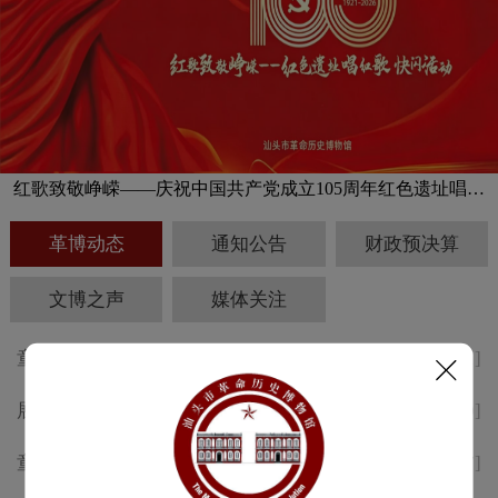
红歌致敬峥嵘——庆祝中国共产党成立105周年红色遗址唱红
歌快闪活动预告
革博动态
通知公告
财政预决算
文博之声
媒体关注
童声述侨韵，志愿传薪火 汕头
[2026-08-01]
革博“小小讲解员”考核活动精彩
展讯 | 纪念中国工农红军长征胜
[2026-07-30]
回顾
利 九十周年专题展于8月1日开
童声述侨韵，志愿传薪火 | 汕头
[2026-07-17]
幕
革博“小小讲解员”培训顺利举办