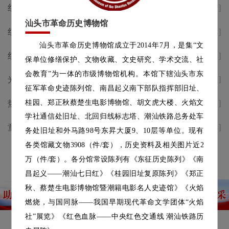
红歌致敬峥嵘岁月，红色地标唱
[2026-07-07]
响时代礼赞｜省市主流媒体纷纷
汕头市革命历史博物馆
红歌致敬峥嵘——庆祝中国共产
[2026-07-03]
点赞汕头革博这场红歌快闪活动
汕头市革命历史博物馆成立于2014年7月，是集“文
党成立105周年红色遗址唱红歌
红歌致敬峥嵘——庆祝中国共产
[2026-07-02]
保单位修缮保护、文物收藏、文史研究、学术交流、社
快闪活动预告
党成立105周年红色遗址唱红歌
会教育”为一体的市级博物馆机构。本馆下辖汕头市东
光影颂百年 初心永向党 | 庆祝建
[2026-07-02]
快闪活动预告
征军革命史迹陈列馆、南昌起义南下部队指挥部旧址、
党105周年公益电影放映七月档
桂园、郑正秋蔡楚生电影博物馆、胡文虎大楼、火焰文
热烈庆祝中国共产党成立105周
[2026-07-01]
学社通信处旧址、北回归线标志塔、潮汕铁路总务处车
年
童声述侨韵，志愿传薪火|汕头
[2026-06-18]
务处旧址和外马路98号东昇大厦9、10层等单位。现有
革博2026年“小小讲解员”选拔
各类馆藏文物3908（件/套），历史资料及相关图片近2
查看更多
活动圆满落幕
万（件/套）。各分馆常设陈列有《东征历史陈列》《南
昌起义——潮汕七日红》《桂园旧址复原陈列》《郑正
秋、蔡楚生电影博物馆暨潮籍电影名人史迹馆》《火焰
燃烧，与国同脉——我国早期现代革命文学团体“火焰
社”展览》《红色血脉——中央红色交通线 潮汕铁路历