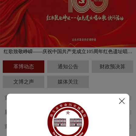
红歌致敬峥嵘——庆祝中国共产党成立105周年红色遗址唱红
歌快闪活动预告
革博动态
通知公告
财政预决算
文博之声
媒体关注
童声述侨韵，志愿传薪火 汕头
[2026-08-01]
革博“小小讲解员”考核活动精彩
展讯 | 纪念中国工农红军长征胜
[2026-07-30]
回顾
利 九十周年专题展于8月1日开
童声述侨韵，志愿传薪火 | 汕头
[2026-07-17]
幕
革博“小小讲解员”培训顺利举办