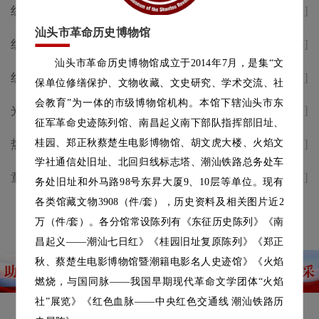
红歌致敬峥嵘岁月，红色地标唱
[2026-07-07]
响时代礼赞｜省市主流媒体纷纷
汕头市革命历史博物馆
红歌致敬峥嵘——庆祝中国共产
[2026-07-03]
点赞汕头革博这场红歌快闪活动
汕头市革命历史博物馆成立于2014年7月，是集“文
党成立105周年红色遗址唱红歌
红歌致敬峥嵘——庆祝中国共产
[2026-07-02]
保单位修缮保护、文物收藏、文史研究、学术交流、社
快闪活动预告
党成立105周年红色遗址唱红歌
会教育”为一体的市级博物馆机构。本馆下辖汕头市东
光影颂百年 初心永向党 | 庆祝建
[2026-07-02]
快闪活动预告
征军革命史迹陈列馆、南昌起义南下部队指挥部旧址、
党105周年公益电影放映七月档
桂园、郑正秋蔡楚生电影博物馆、胡文虎大楼、火焰文
热烈庆祝中国共产党成立105周
[2026-07-01]
学社通信处旧址、北回归线标志塔、潮汕铁路总务处车
年
童声述侨韵，志愿传薪火|汕头
[2026-06-18]
务处旧址和外马路98号东昇大厦9、10层等单位。现有
革博2026年“小小讲解员”选拔
各类馆藏文物3908（件/套），历史资料及相关图片近2
查看更多
活动圆满落幕
万（件/套）。各分馆常设陈列有《东征历史陈列》《南
昌起义——潮汕七日红》《桂园旧址复原陈列》《郑正
秋、蔡楚生电影博物馆暨潮籍电影名人史迹馆》《火焰
燃烧，与国同脉——我国早期现代革命文学团体“火焰
社”展览》《红色血脉——中央红色交通线 潮汕铁路历