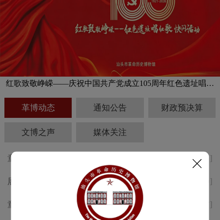
红歌致敬峥嵘——庆祝中国共产党成立105周年红色遗址唱红
歌快闪活动预告
革博动态
通知公告
财政预决算
文博之声
媒体关注
童声述侨韵，志愿传薪火 汕头
[2026-08-01]
革博“小小讲解员”考核活动精彩
展讯 | 纪念中国工农红军长征胜
[2026-07-30]
回顾
利 九十周年专题展于8月1日开
童声述侨韵，志愿传薪火 | 汕头
[2026-07-17]
幕
革博“小小讲解员”培训顺利举办